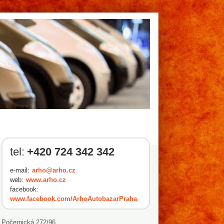
tel:
+420 724 342 342
e-mail:
arho@arho.cz
web:
www.arho.cz
facebook:
www.facebook.com/ArhoAutobazarPraha
Počernická 272/96