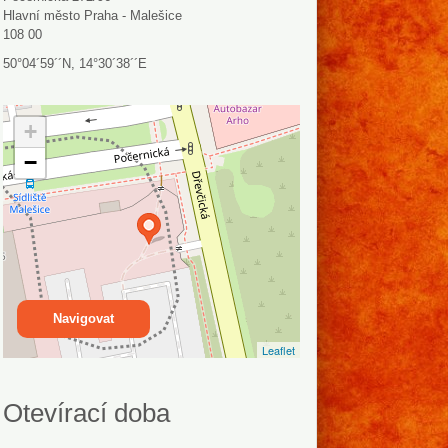
Hlavní město Praha - Malešice
108 00
50°04´59´´N, 14°30´38´´E
+
−
Navigovat
Leaflet
Otevírací doba