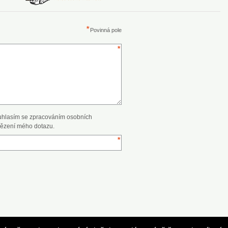
Povinná pole
uhlasím se zpracováním osobních
ězení mého dotazu.
Powered by Najisto.cz