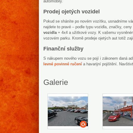
automobily.
Prodej ojetých vozidel
Pokud se sháníte po novém vozítku, usnadníme v
najdete to pravé – podle typu vozidla, značky, ceny
vozidla
+ 4x4 a užitkové vozy. K vašemu vysněné
vozovém parku. Kromě prodeje ojetých aut totiž zaj
Finanční služby
S nákupem nového vozu se pojí i zákonem daná adm
levné povinné ručení
a havarijní pojištění. Navšti
Galerie
swf