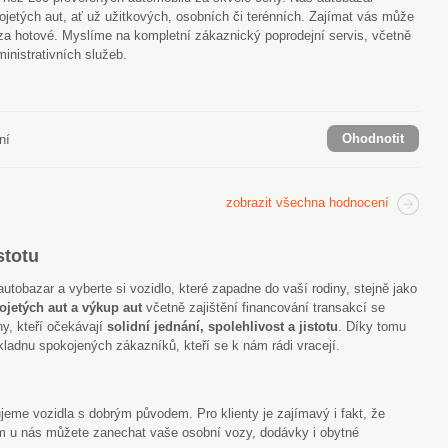
j ojetých aut, ať už užitkových, osobních či terénních. Zajímat vás může
za hotové. Myslíme na kompletní zákaznický poprodejní servis, včetně
inistrativních služeb.
Ohodnotit
ní
zobrazit všechna hodnocení
stotu
utobazar a vyberte si vozidlo, které zapadne do vaší rodiny, stejně jako
ojetých aut a výkup aut
včetně zajištění financování transakcí se
ny, kteří očekávají
solidní jednání, spolehlivost a jistotu
. Díky tomu
ákladnu spokojených zákazníků, kteří se k nám rádi vracejí.
jeme vozidla s dobrým původem. Pro klienty je zajímavý i fakt, že
m u nás můžete zanechat vaše osobní vozy, dodávky i obytné