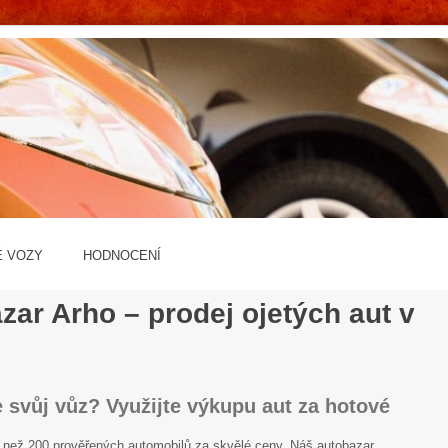
É VOZY
HODNOCENÍ
zar Arho – prodej ojetých aut v
 svůj vůz? Využijte výkupu aut za hotové
e než 200 prověřených automobilů za skvělé ceny. Náš autobazar