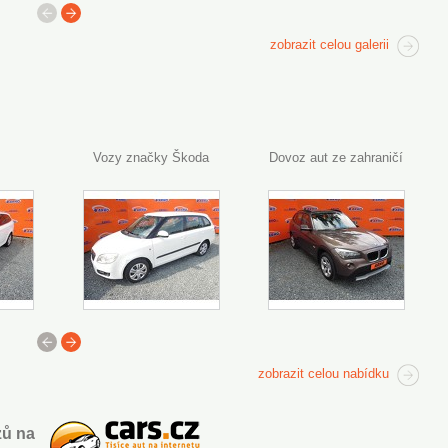
předchozí
další
zobrazit celou galerii
Vozy značky Škoda
Dovoz aut ze zahraničí
<
>
zobrazit celou nabídku
zů na