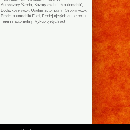
autobazary Škoda
Bazary osobních automobilů
dodávkové vozy
Osobní automobily
osobní vozy
prodej automobilů Ford
prodej ojetých automobilů
terénní automobily
výkup ojetých aut
Přidat firmu
Kontakt