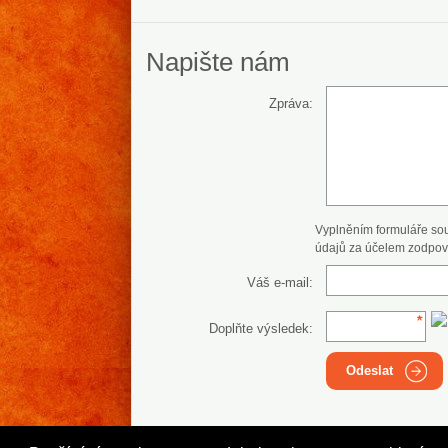
Napište nám
Zpráva:
Vyplněním formuláře so
údajů za účelem zodpov
Váš e-mail:
Doplňte výsledek:
Odeslat
Najisto.cz