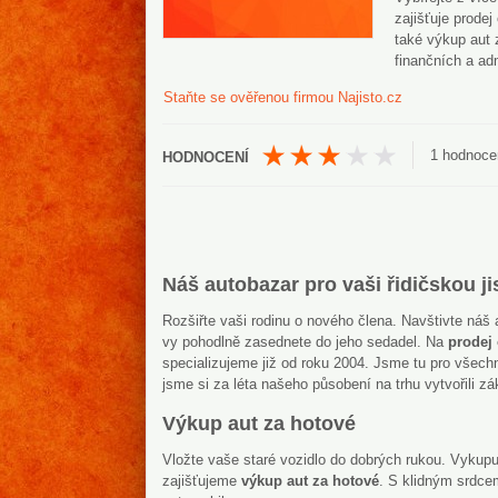
zajišťuje prode
také výkup aut 
finančních a adm
Staňte se ověřenou firmou Najisto.cz
1
hodnoce
Náš autobazar pro vaši řidičskou ji
Rozšiřte vaši rodinu o nového člena. Navštivte náš a
vy pohodlně zasednete do jeho sedadel. Na
prodej 
specializujeme již od roku 2004. Jsme tu pro všech
jsme si za léta našeho působení na trhu vytvořili z
Výkup aut za hotové
Vložte vaše staré vozidlo do dobrých rukou. Vykupu
zajišťujeme
výkup aut za hotové
. S klidným srdce