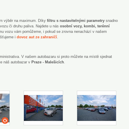
ám výběr na maximum. Díky
filtru s nastavitelnými parametry
snadno
 vozu či druhu paliva. Najdete u nás
osobní vozy, kombi, terénní
mu vozu vám pomůžeme, i pokud se zrovna nenachází v našem
išťujeme i
dovoz aut ze zahraničí
.
inistrativa. V našem autobazaru si proto můžete na místě sjednat
vte náš autobazar v
Praze - Malešicích
.
swf